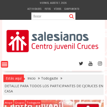
Saltar
VIERNES, AGOSTO 7, 2026
al
ACTIVIDADES
FOTOS
VÍDEOS
CAMPAMENTO
contenido
Estás aquí
Inicio
Todogazte
DETALLE PARA TODOS LOS PARTICIPANTES DE CJCRUCES EN
CASA
Atope
Grupos
Todogazte