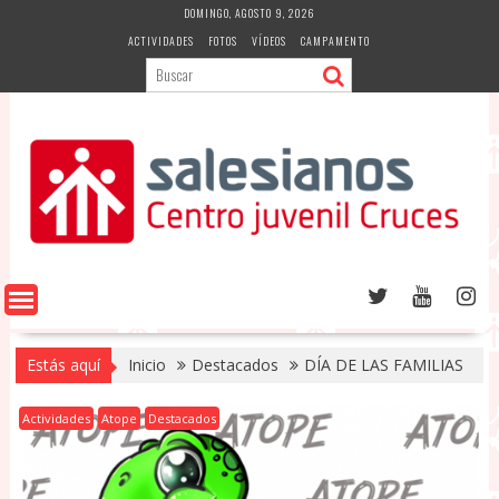
Saltar
DOMINGO, AGOSTO 9, 2026
al
ACTIVIDADES
FOTOS
VÍDEOS
CAMPAMENTO
contenido
Estás aquí
Inicio
Destacados
DÍA DE LAS FAMILIAS
Actividades
Atope
Destacados