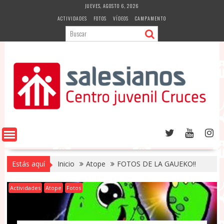
Saltar
JUEVES, AGOSTO 6, 2026
al
ACTIVIDADES
FOTOS
VÍDEOS
CAMPAMENTO
contenido
Estás aquí
Inicio
Atope
FOTOS DE LA GAUEKO!!
Actividades
Atope
Fotos