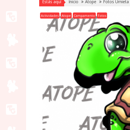
Estás aquí
Inicio
Atope
Fotos Urnieta 
Actividades
Atope
Campamento
Fotos