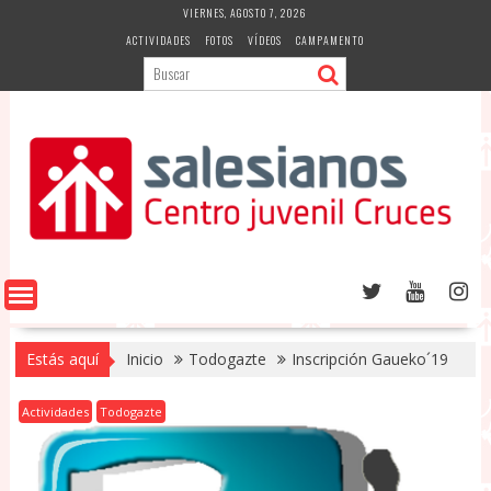
Saltar
VIERNES, AGOSTO 7, 2026
al
ACTIVIDADES
FOTOS
VÍDEOS
CAMPAMENTO
contenido
Estás aquí
Inicio
Todogazte
Inscripción Gaueko´19
Actividades
Todogazte