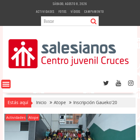
Saltar
SÁBADO, AGOSTO 8, 2026
al
ACTIVIDADES
FOTOS
VÍDEOS
CAMPAMENTO
contenido
Estás aquí
Inicio
Atope
Inscripción Gaueko’20
Actividades
Atope