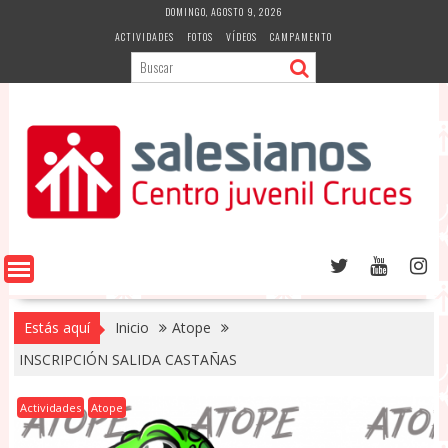
Saltar
DOMINGO, AGOSTO 9, 2026
al
ACTIVIDADES
FOTOS
VÍDEOS
CAMPAMENTO
contenido
Estás aquí
Inicio
Atope
INSCRIPCIÓN SALIDA CASTAÑAS
Actividades
Atope