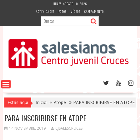
Saltar
LUNES, AGOSTO 10, 2026
al
ACTIVIDADES
FOTOS
VÍDEOS
CAMPAMENTO
contenido
Estás aquí
Inicio
Atope
PARA INSCRIBIRSE EN ATOPE
PARA INSCRIBIRSE EN ATOPE
14 NOVIEMBRE, 2019
CJSALESCRUCES