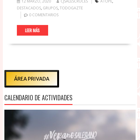
12 MARZO, 2020
CJSALESCRUCES
ATOPE
,
DESTACADOS
,
GRUPOS
,
TODOGAZTE
0 COMENTARIOS
LEER MÁS
ÁREA PRIVADA
CALENDARIO DE ACTIVIDADES