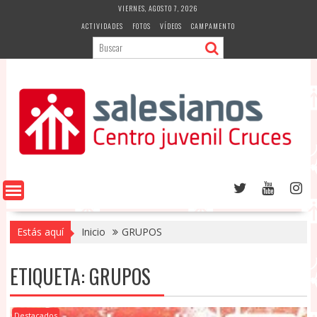
Saltar
VIERNES, AGOSTO 7, 2026
al
ACTIVIDADES
FOTOS
VÍDEOS
CAMPAMENTO
contenido
Estás aquí
Inicio
GRUPOS
ETIQUETA:
GRUPOS
Destacados