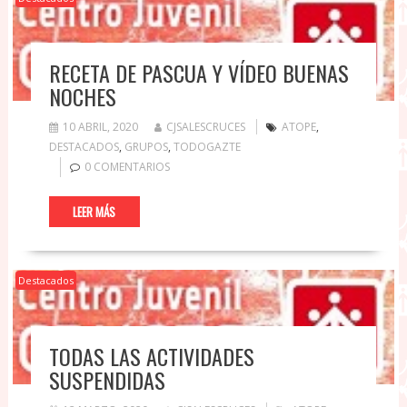
RECETA DE PASCUA Y VÍDEO BUENAS
NOCHES
10 ABRIL, 2020
CJSALESCRUCES
ATOPE
,
DESTACADOS
,
GRUPOS
,
TODOGAZTE
0 COMENTARIOS
LEER MÁS
Destacados
TODAS LAS ACTIVIDADES
SUSPENDIDAS