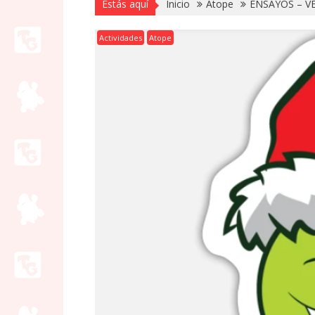
Estás aquí
Inicio
Atope
ENSAYOS – V
Actividades
Atope