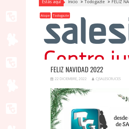
Estás aquí
Inicio
Todogazte
FELIZ N
Atope
Todogazte
FELIZ NAVIDAD 2022
22 DICIEMBRE, 2022
CJSALESCRUCES